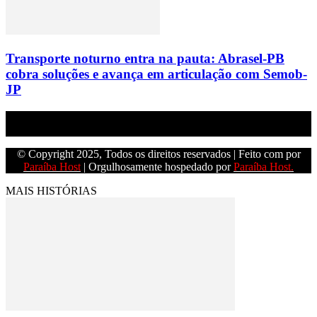
Transporte noturno entra na pauta: Abrasel-PB
cobra soluções e avança em articulação com Semob-
JP
Empresa do grupo Os Paraíba de comunicação.
© Copyright 2025, Todos os direitos reservados | Feito com
por
Paraíba Host
| Orgulhosamente hospedado por
Paraíba Host.
MAIS HISTÓRIAS