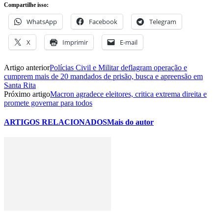
Compartilhe isso:
WhatsApp
Facebook
Telegram
X
Imprimir
E-mail
Artigo anterior
Polícias Civil e Militar deflagram operação e
cumprem mais de 20 mandados de prisão, busca e apreensão em
Santa Rita
Próximo artigo
Macron agradece eleitores, critica extrema direita e
promete governar para todos
ARTIGOS RELACIONADOS
Mais do autor