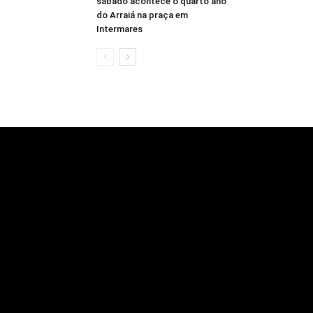
sábado acontece o quarto ano
do Arraiá na praça em
Intermares