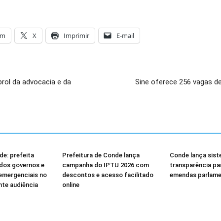
am
X
Imprimir
E-mail
rol da advocacia e da
Sine oferece 256 vagas de
e: prefeita
Prefeitura de Conde lança
Conde lança sist
dos governos e
campanha do IPTU 2026 com
transparência p
emergenciais no
descontos e acesso facilitado
emendas parlame
nte audiência
online