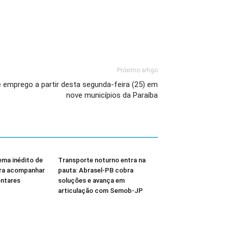
Próximo artigo
 emprego a partir desta segunda-feira (25) em
nove municípios da Paraíba
ema inédito de
Transporte noturno entra na
ara acompanhar
pauta: Abrasel-PB cobra
ntares
soluções e avança em
articulação com Semob-JP