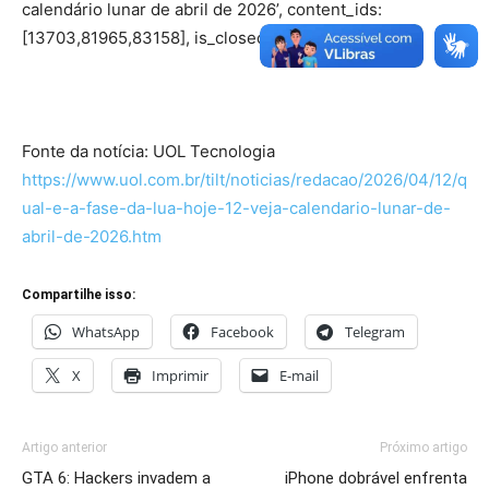
calendário lunar de abril de 2026’, content_ids:
[13703,81965,83158], is_closed: false, });
Fonte da notícia: UOL Tecnologia
https://www.uol.com.br/tilt/noticias/redacao/2026/04/12/q
ual-e-a-fase-da-lua-hoje-12-veja-calendario-lunar-de-
abril-de-2026.htm
Compartilhe isso:
WhatsApp
Facebook
Telegram
X
Imprimir
E-mail
Artigo anterior
Próximo artigo
GTA 6: Hackers invadem a
iPhone dobrável enfrenta