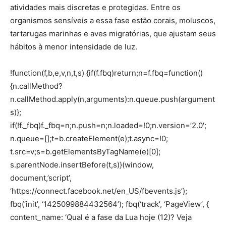
atividades mais discretas e protegidas. Entre os
organismos sensíveis a essa fase estão corais, moluscos,
tartarugas marinhas e aves migratórias, que ajustam seus
hábitos à menor intensidade de luz.
!function(f,b,e,v,n,t,s) {if(f.fbq)return;n=f.fbq=function()
{n.callMethod?
n.callMethod.apply(n,arguments):n.queue.push(argument
s)};
if(!f._fbq)f._fbq=n;n.push=n;n.loaded=!0;n.version=’2.0′;
n.queue=[];t=b.createElement(e);t.async=!0;
t.src=v;s=b.getElementsByTagName(e)[0];
s.parentNode.insertBefore(t,s)}(window,
document,’script’,
‘https://connect.facebook.net/en_US/fbevents.js’);
fbq(‘init’, ‘1425099884432564’); fbq(‘track’, ‘PageView’, {
content_name: ‘Qual é a fase da Lua hoje (12)? Veja