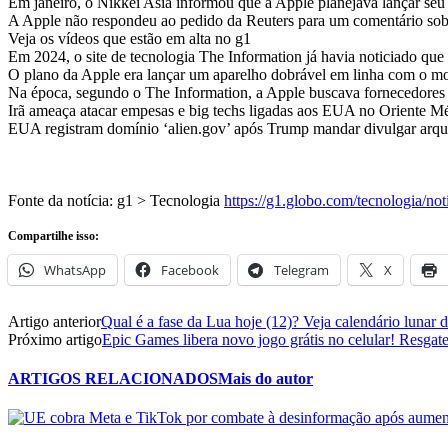
Em janeiro, o Nikkei Asia informou que a Apple planejava lançar seu
A Apple não respondeu ao pedido da Reuters para um comentário sob
Veja os vídeos que estão em alta no g1
Em 2024, o site de tecnologia The Information já havia noticiado qu
O plano da Apple era lançar um aparelho dobrável em linha com o mo
Na época, segundo o The Information, a Apple buscava fornecedores n
Irã ameaça atacar empesas e big techs ligadas aos EUA no Oriente M
EUA registram domínio ‘alien.gov’ após Trump mandar divulgar arqu
Fonte da notícia: g1 > Tecnologia
https://g1.globo.com/tecnologia/no
Compartilhe isso:
WhatsApp
Facebook
Telegram
X
Artigo anterior
Qual é a fase da Lua hoje (12)? Veja calendário lunar d
Próximo artigo
Epic Games libera novo jogo grátis no celular! Resgat
ARTIGOS RELACIONADOS
Mais do autor