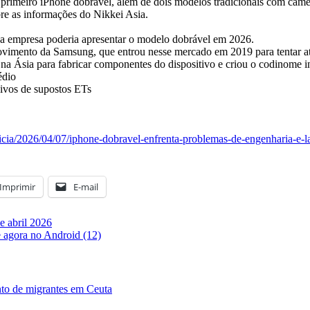
 primeiro iPhone dobrável, além de dois modelos tradicionais com câme
re as informações do Nikkei Asia.
e a empresa poderia apresentar o modelo dobrável em 2026.
vimento da Samsung, que entrou nesse mercado em 2019 para tentar at
a Ásia para fabricar componentes do dispositivo e criou o codinome in
édio
ivos de supostos ETs
ticia/2026/04/07/iphone-dobravel-enfrenta-problemas-de-engenharia-e-l
Imprimir
E-mail
e abril 2026
e agora no Android (12)