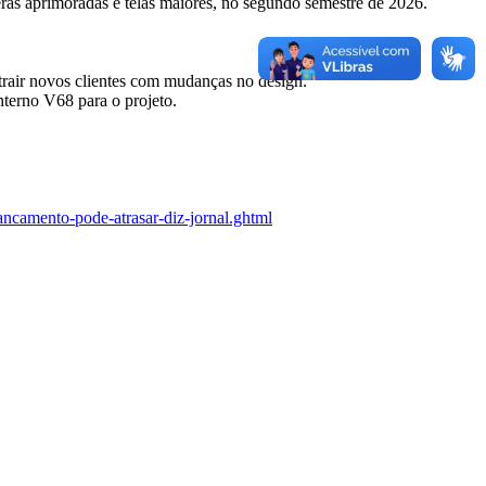
ras aprimoradas e telas maiores, no segundo semestre de 2026.
rair novos clientes com mudanças no design.
terno V68 para o projeto.
ancamento-pode-atrasar-diz-jornal.ghtml