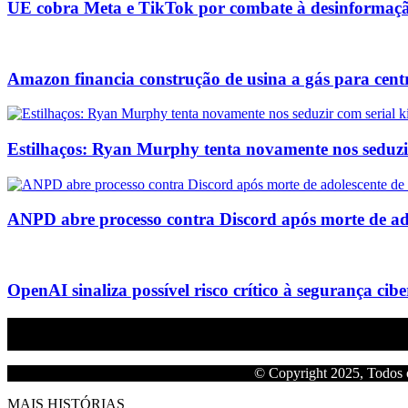
UE cobra Meta e TikTok por combate à desinformaç
Amazon financia construção de usina a gás para cent
Estilhaços: Ryan Murphy tenta novamente nos seduzir 
ANPD abre processo contra Discord após morte de ad
OpenAI sinaliza possível risco crítico à segurança cib
Empresa do grupo Os Paraíba de comunicação.
© Copyright 2025, Todos o
MAIS HISTÓRIAS