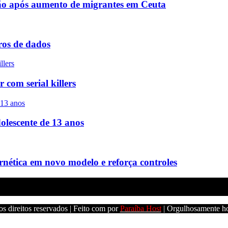
ão após aumento de migrantes em Ceuta
ros de dados
com serial killers
olescente de 13 anos
ernética em novo modelo e reforça controles
s direitos reservados | Feito com
por
Paraíba Host
| Orgulhosamente h