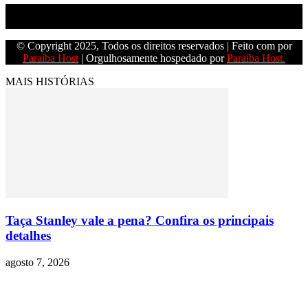
Empresa do grupo Os Paraíba de comunicação.
© Copyright 2025, Todos os direitos reservados | Feito com
por
Paraíba Host
| Orgulhosamente hospedado por
Paraíba Host.
MAIS HISTÓRIAS
Taça Stanley vale a pena? Confira os principais
detalhes
agosto 7, 2026