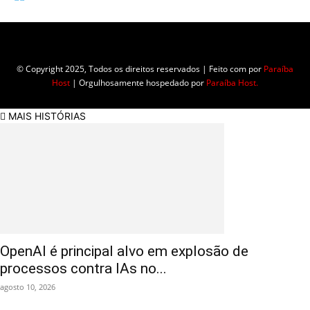
Empresa do grupo Os Paraíba de comunicação.
© Copyright 2025, Todos os direitos reservados | Feito com
por
Paraíba
Host
| Orgulhosamente hospedado por
Paraíba Host.
MAIS HISTÓRIAS
OpenAI é principal alvo em explosão de
processos contra IAs no...
agosto 10, 2026