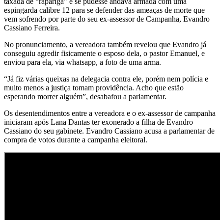
taxada de “rapariga” e se pudesse andava armada com uma
espingarda calibre 12 para se defender das ameaças de morte que
vem sofrendo por parte do seu ex-assessor de Campanha, Evandro
Cassiano Ferreira.
No pronunciamento, a vereadora também revelou que Evandro já
conseguiu agredir fisicamente o esposo dela, o pastor Emanuel, e
enviou para ela, via whatsapp, a foto de uma arma.
“Já fiz várias queixas na delegacia contra ele, porém nem polícia e
muito menos a justiça tomam providência. Acho que estão
esperando morrer alguém”, desabafou a parlamentar.
Os desentendimentos entre a vereadora e o ex-assessor de campanha
iniciaram após Lana Dantas ter exonerado a filha de Evandro
Cassiano do seu gabinete. Evandro Cassiano acusa a parlamentar de
compra de votos durante a campanha eleitoral.