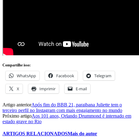
Compartilhe isso:
WhatsApp
Facebook
Telegram
X
Imprimir
E-mail
Artigo anterior
Após fim do BBB 21, paraibana Juliette tem o
terceiro perfil no Instagram com mais engajamento no mundo
Próximo artigo
Aos 101 anos, Orlando Drummond é internado em
estado grave no Rio
ARTIGOS RELACIONADOS
Mais do autor