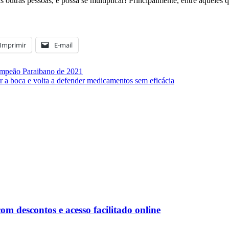
 outras pessoas, e possa se multiplicar! Principalmente, entre aqueles 
Imprimir
E-mail
ampeão Paraibano de 2021
lar a boca e volta a defender medicamentos sem eficácia
 descontos e acesso facilitado online