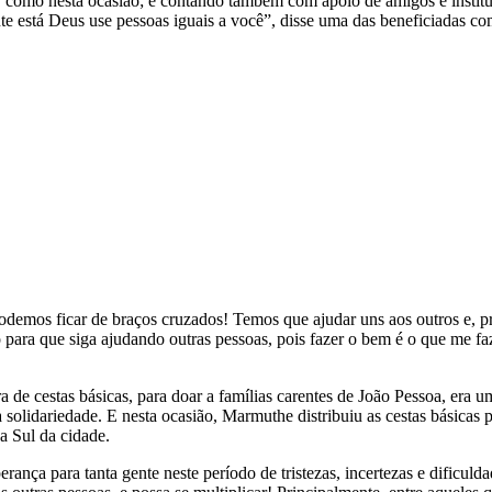
os, como nesta ocasião; e contando também com apoio de amigos e insti
e está Deus use pessoas iguais a você”, disse uma das beneficiadas com
demos ficar de braços cruzados! Temos que ajudar uns aos outros e, p
ara que siga ajudando outras pessoas, pois fazer o bem é o que me faz
a de cestas básicas, para doar a famílias carentes de João Pessoa, era 
 da solidariedade. E nesta ocasião, Marmuthe distribuiu as cestas bás
a Sul da cidade.
rança para tanta gente neste período de tristezas, incertezas e dificul