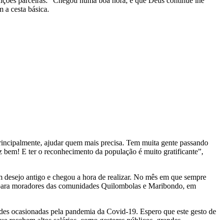
tuições parceiras. “Chegou numa boa hora, e que Deus continue lhe
 a cesta básica.
rincipalmente, ajudar quem mais precisa. Tem muita gente passando
 bem! E ter o reconhecimento da população é muito gratificante”,
um desejo antigo e chegou a hora de realizar. No mês em que sempre
icas para moradores das comunidades Quilombolas e Maribondo, em
dades ocasionadas pela pandemia da Covid-19. Espero que este gesto de