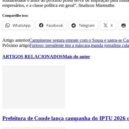
solidariedade e amor ao próximo possa servir de inspiração para muitas
empresários, e a classe política em geral”, finalizou Marmuthe.
Compartilhe isso:
WhatsApp
Facebook
Telegram
X
Artigo anterior
Campinense segura empate com o Sousa e sagra-se C
Próximo artigo
Furioso: presidente tira a máscara,manda jornalista ca
ARTIGOS RELACIONADOS
Mais do autor
Prefeitura de Conde lança campanha do IPTU 2026 com