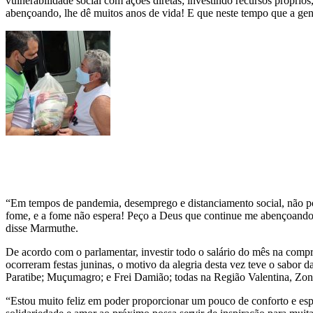
vulnerabilidade social com ações diretas; investindo recursos própri
abençoando, lhe dê muitos anos de vida! E que neste tempo que a gent
“Em tempos de pandemia, desemprego e distanciamento social, não po
fome, e a fome não espera! Peço a Deus que continue me abençoando p
disse Marmuthe.
De acordo com o parlamentar, investir todo o salário do mês na compr
ocorreram festas juninas, o motivo da alegria desta vez teve o sabor
Paratibe; Muçumagro; e Frei Damião; todas na Região Valentina, Zon
“Estou muito feliz em poder proporcionar um pouco de conforto e espe