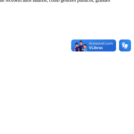
que recebem altos salários, como gestores públicos, grandes