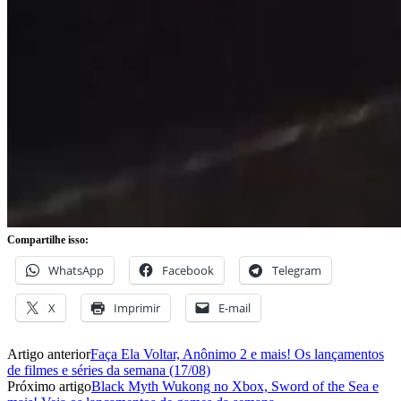
Compartilhe isso:
WhatsApp
Facebook
Telegram
X
Imprimir
E-mail
Artigo anterior
Faça Ela Voltar, Anônimo 2 e mais! Os lançamentos
de filmes e séries da semana (17/08)
Próximo artigo
Black Myth Wukong no Xbox, Sword of the Sea e