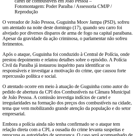
cartel de combustíveis em João Pessoa –
Fotomontagem: Poder Paraíba / Assessoria CMJP /
Reprodução
O vereador de João Pessoa, Guguinha Moov Jampa (PSD), sofreu
um atentado na noite deste domingo (17), quando seu carro foi
alvejado por diversos disparos de arma de fogo na capital paraibana.
Apesar da gravidade da ação criminosa, o parlamentar não sofreu
ferimentos.
Após o ataque, Guguinha foi conduzido à Central de Polícia, onde
prestou depoimento e relatou detalhes sobre o episódio. A Polícia
Civil da Paraíba já instaurou inquérito para identificar os
responsáveis e investigar a motivação do crime, que causou forte
repercussão política e social.
O atentado ocorre em meio à atuação de Guguinha como autor do
pedido de abertura da CPI dos Combustíveis na Câmara Municipal
de João Pessoa. A comissão investiga indícios de cartel e
irregularidades na formação dos preços dos combustíveis na cidade,
tema que vem mobilizando grande atenção da população e do setor
empresarial.
Embora a polícia ainda não tenha confirmado se o ataque tem
relação direta com a CPI, a ousadia do crime levanta suspeitas e
preocupa as autoridades de segurança. O caso será acompanhado de