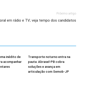
Próximo artigo
ral em rádio e TV; veja tempo dos candidatos
ema inédito de
Transporte noturno entra na
ara acompanhar
pauta: Abrasel-PB cobra
ntares
soluções e avança em
articulação com Semob-JP