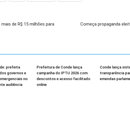
 mais de R$ 15 milhões para
Começa propaganda eleito
e: prefeita
Prefeitura de Conde lança
Conde lança sist
dos governos e
campanha do IPTU 2026 com
transparência p
emergenciais no
descontos e acesso facilitado
emendas parlame
nte audiência
online