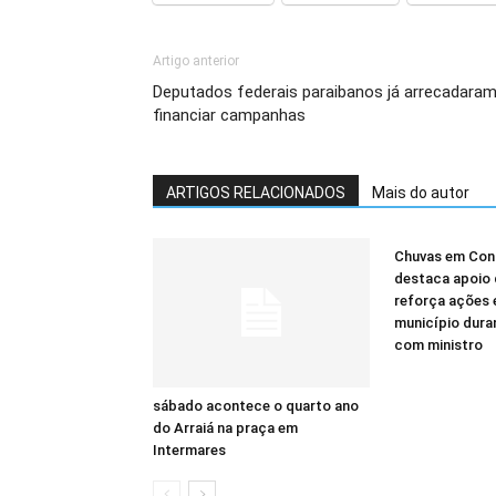
Artigo anterior
Deputados federais paraibanos já arrecadaram
financiar campanhas
ARTIGOS RELACIONADOS
Mais do autor
Chuvas em Cond
destaca apoio 
reforça ações 
município dura
com ministro
sábado acontece o quarto ano
do Arraiá na praça em
Intermares