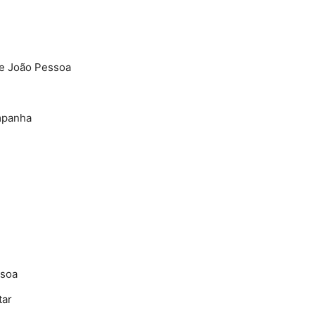
de João Pessoa
mpanha
ssoa
tar