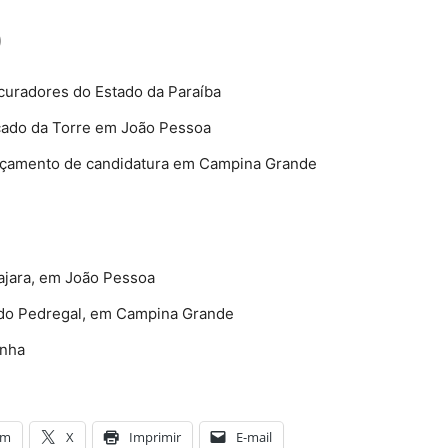
)
curadores do Estado da Paraíba
ercado da Torre em João Pessoa
lançamento de candidatura em Campina Grande
ajara, em João Pessoa
o do Pedregal, em Campina Grande
anha
am
X
Imprimir
E-mail