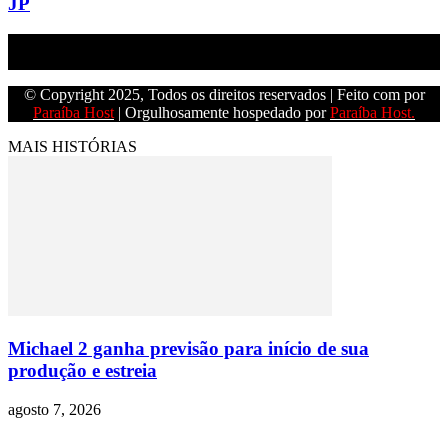
JP
Empresa do grupo Os Paraíba de comunicação.
© Copyright 2025, Todos os direitos reservados | Feito com
por
Paraíba Host
| Orgulhosamente hospedado por
Paraíba Host.
MAIS HISTÓRIAS
Michael 2 ganha previsão para início de sua
produção e estreia
agosto 7, 2026