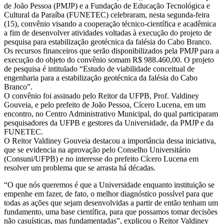
de João Pessoa (PMJP) e a Fundação de Educação Tecnológica e
Cultural da Paraíba (FUNETEC) celebraram, nesta segunda-feira
(15), convênio visando a cooperação técnico-científica e acadêmica
a fim de desenvolver atividades voltadas à execução do projeto de
pesquisa para estabilização geotécnica da falésia do Cabo Branco.
Os recursos financeiros que serão disponibilizados pela PMJP para a
execução do objeto do convênio somam R$ 988.460,00. O projeto
de pesquisa é intitulado “Estudo de viabilidade conceitual de
engenharia para a estabilização geotécnica da falésia do Cabo
Branco”.
O convênio foi assinado pelo Reitor da UFPB, Prof. Valdiney
Gouveia, e pelo prefeito de João Pessoa, Cícero Lucena, em um
encontro, no Centro Administrativo Municipal, do qual participaram
pesquisadores da UFPB e gestores da Universidade, da PMJP e da
FUNETEC.
O Reitor Valdiney Gouveia destacou a importância dessa iniciativa,
que se evidencia na aprovação pelo Conselho Universitário
(Consuni/UFPB) e no interesse do prefeito Cícero Lucena em
resolver um problema que se arrasta há décadas.
“O que nós queremos é que a Universidade enquanto instituição se
empenhe em fazer, de fato, o melhor diagnóstico possível para que
todas as ações que sejam desenvolvidas a partir de então tenham um
fundamento, uma base científica, para que possamos tomar decisões
não casuísticas, mas fundamentadas”, explicou o Reitor Valdiney