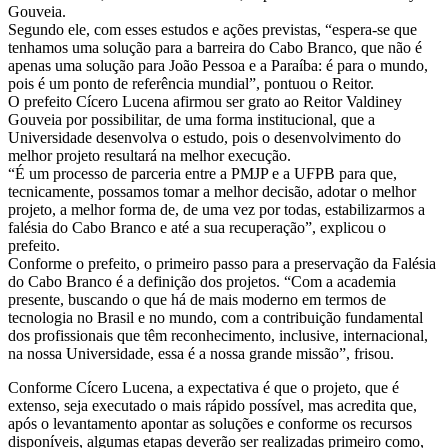
Gouveia.
Segundo ele, com esses estudos e ações previstas, “espera-se que
tenhamos uma solução para a barreira do Cabo Branco, que não é
apenas uma solução para João Pessoa e a Paraíba: é para o mundo,
pois é um ponto de referência mundial”, pontuou o Reitor.
O prefeito Cícero Lucena afirmou ser grato ao Reitor Valdiney
Gouveia por possibilitar, de uma forma institucional, que a
Universidade desenvolva o estudo, pois o desenvolvimento do
melhor projeto resultará na melhor execução.
“É um processo de parceria entre a PMJP e a UFPB para que,
tecnicamente, possamos tomar a melhor decisão, adotar o melhor
projeto, a melhor forma de, de uma vez por todas, estabilizarmos a
falésia do Cabo Branco e até a sua recuperação”, explicou o
prefeito.
Conforme o prefeito, o primeiro passo para a preservação da Falésia
do Cabo Branco é a definição dos projetos. “Com a academia
presente, buscando o que há de mais moderno em termos de
tecnologia no Brasil e no mundo, com a contribuição fundamental
dos profissionais que têm reconhecimento, inclusive, internacional,
na nossa Universidade, essa é a nossa grande missão”, frisou.
Conforme Cícero Lucena, a expectativa é que o projeto, que é
extenso, seja executado o mais rápido possível, mas acredita que,
após o levantamento apontar as soluções e conforme os recursos
disponíveis, algumas etapas deverão ser realizadas primeiro como,