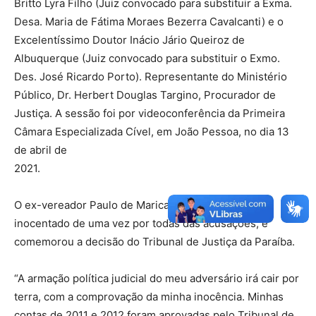
Britto Lyra Filho (Juiz convocado para substituir a Exma.
Desa. Maria de Fátima Moraes Bezerra Cavalcanti) e o
Excelentíssimo Doutor Inácio Jário Queiroz de
Albuquerque (Juiz convocado para substituir o Exmo.
Des. José Ricardo Porto). Representante do Ministério
Público, Dr. Herbert Douglas Targino, Procurador de
Justiça. A sessão foi por videoconferência da Primeira
Câmara Especializada Cível, em João Pessoa, no dia 13
de abril de
2021.
O ex-vereador Paulo de Marica acredita que será
inocentado de uma vez por todas das acusações, e
comemorou a decisão do Tribunal de Justiça da Paraíba.
“A armação política judicial do meu adversário irá cair por
terra, com a comprovação da minha inocência. Minhas
contas de 2011 e 2012 foram aprovadas pelo Tribunal de