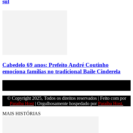
sul
Cabedelo 69 anos: Prefeito André Coutinho
emociona famílias no tradicional Baile Cinderela
Empresa do grupo Os Paraíba de comunicação.
© Copyright 2025, Todos os direitos reservados | Feito com
por
Paraíba Host
| Orgulhosamente hospedado por
Paraíba Host.
MAIS HISTÓRIAS