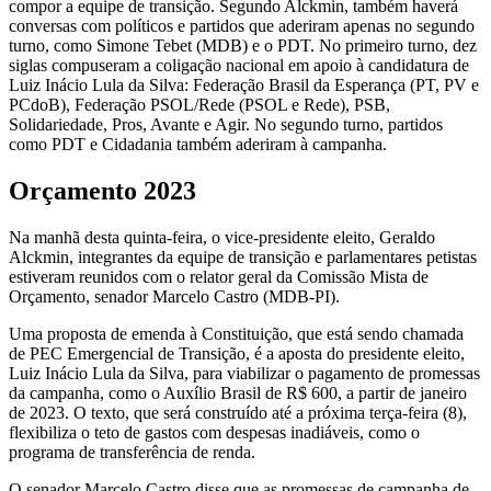
compor a equipe de transição. Segundo Alckmin, também haverá
conversas com políticos e partidos que aderiram apenas no segundo
turno, como Simone Tebet (MDB) e o PDT. No primeiro turno, dez
siglas compuseram a coligação nacional em apoio à candidatura de
Luiz Inácio Lula da Silva: Federação Brasil da Esperança (PT, PV e
PCdoB), Federação PSOL/Rede (PSOL e Rede), PSB,
Solidariedade, Pros, Avante e Agir. No segundo turno, partidos
como PDT e Cidadania também aderiram à campanha.
Orçamento 2023
Na manhã desta quinta-feira, o vice-presidente eleito, Geraldo
Alckmin, integrantes da equipe de transição e parlamentares petistas
estiveram reunidos com o relator geral da Comissão Mista de
Orçamento, senador Marcelo Castro (MDB-PI).
Uma proposta de emenda à Constituição, que está sendo chamada
de PEC Emergencial de Transição, é a aposta do presidente eleito,
Luiz Inácio Lula da Silva, para viabilizar o pagamento de promessas
da campanha, como o Auxílio Brasil de R$ 600, a partir de janeiro
de 2023. O texto, que será construído até a próxima terça-feira (8),
flexibiliza o teto de gastos com despesas inadiáveis, como o
programa de transferência de renda.
O senador Marcelo Castro disse que as promessas de campanha de