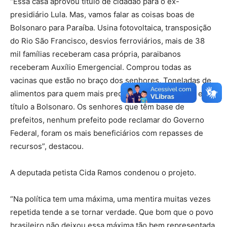
“Essa casa aprovou título de cidadão para o ex-
presidiário Lula. Mas, vamos falar as coisas boas de
Bolsonaro para Paraíba. Usina fotovoltaica, transposição
do Rio São Francisco, desvios ferroviários, mais de 38
mil famílias receberam casa própria, paraibanos
receberam Auxílio Emergencial. Comprou todas as
vacinas que estão no braço dos senhores. Toneladas de
alimentos para quem mais precisa. É importante dar esse
título a Bolsonaro. Os senhores que têm base de
prefeitos, nenhum prefeito pode reclamar do Governo
Federal, foram os mais beneficiários com repasses de
recursos”, destacou.
A deputada petista Cida Ramos condenou o projeto.
“Na política tem uma máxima, uma mentira muitas vezes
repetida tende a se tornar verdade. Que bom que o povo
brasileiro não deixou essa máxima tão bem representada