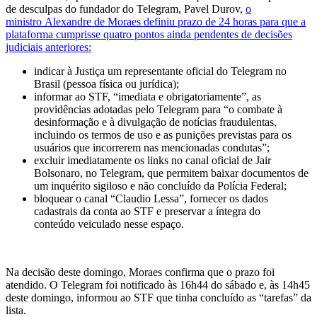
de desculpas do fundador do Telegram, Pavel Durov,
o
ministro Alexandre de Moraes definiu
prazo de 24 horas para que a
plataforma cumprisse quatro pontos ainda pendentes de decisões
judiciais anteriores
:
indicar à Justiça um
representante oficial do Telegram no
Brasil
(pessoa física ou jurídica);
informar ao STF, “imediata e obrigatoriamente”, as
providências adotadas pelo Telegram para “o combate à
desinformação e à divulgação de notícias fraudulentas
,
incluindo os termos de uso e as punições previstas para os
usuários que incorrerem nas mencionadas condutas”;
excluir imediatamente os links no canal oficial de Jair
Bolsonaro,
no Telegram, que permitem baixar documentos de
um inquérito sigiloso e não concluído da Polícia Federal;
bloquear o canal “Claudio Lessa”, fornecer os dados
cadastrais da conta ao STF e preservar a íntegra do
conteúdo
veiculado nesse espaço.
Na decisão deste domingo, Moraes confirma que o prazo foi
atendido. O Telegram foi notificado às 16h44 do sábado e, às 14h45
deste domingo, informou ao STF que tinha concluído as “tarefas” da
lista.