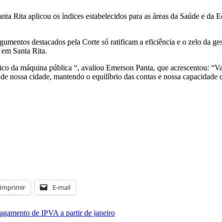
anta Rita aplicou os índices estabelecidos para as áreas da Saúde e da 
umentos destacados pela Corte só ratificam a eficiência e o zelo da ge
 em Santa Rita.
tico da máquina pública “, avaliou Emerson Panta, que acrescentou: “Va
cos de nossa cidade, mantendo o equilíbrio das contas e nossa capacidade
Imprimir
E-mail
pagamento de IPVA a partir de janeiro