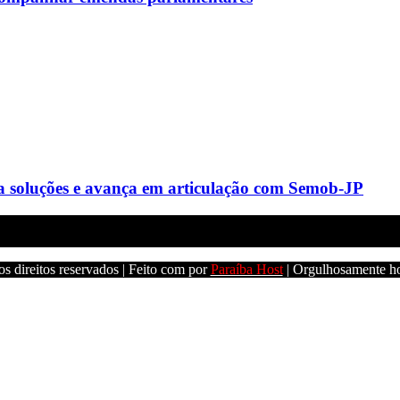
a soluções e avança em articulação com Semob-JP
s direitos reservados | Feito com
por
Paraíba Host
| Orgulhosamente h