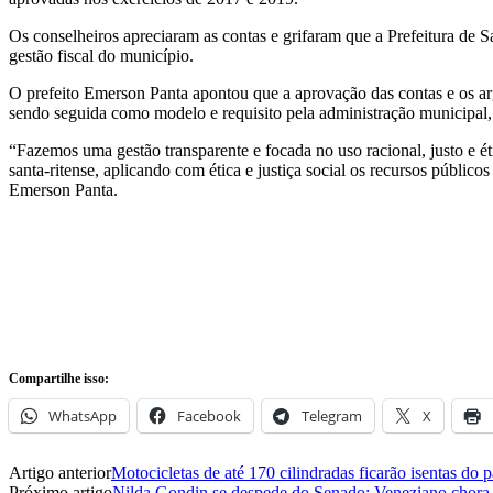
Os conselheiros apreciaram as contas e grifaram que a Prefeitura de S
gestão fiscal do município.
O prefeito Emerson Panta apontou que a aprovação das contas e os arg
sendo seguida como modelo e requisito pela administração municipal,
“Fazemos uma gestão transparente e focada no uso racional, justo e é
santa-ritense, aplicando com ética e justiça social os recursos públi
Emerson Panta.
Compartilhe isso:
WhatsApp
Facebook
Telegram
X
Artigo anterior
Motocicletas de até 170 cilindradas ficarão isentas do 
Próximo artigo
Nilda Gondin se despede do Senado; Veneziano chora