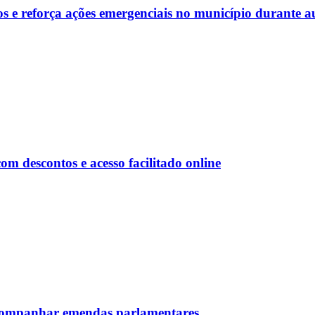
s e reforça ações emergenciais no município durante a
 descontos e acesso facilitado online
 acompanhar emendas parlamentares