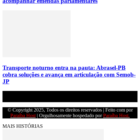
acompanhar emendas parlamentares
Transporte noturno entra na pauta: Abrasel-PB
cobra soluções e avança em articulação com Semob-
JP
Empresa do grupo Os Paraíba de comunicação.
© Copyright 2025, Todos os direitos reservados | Feito com
por
Paraíba Host
| Orgulhosamente hospedado por
Paraíba Host.
MAIS HISTÓRIAS