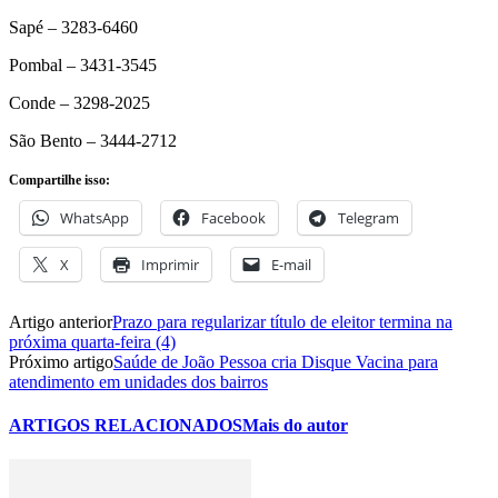
Sapé – 3283-6460
Pombal – 3431-3545
Conde – 3298-2025
São Bento – 3444-2712
Compartilhe isso:
WhatsApp
Facebook
Telegram
X
Imprimir
E-mail
Artigo anterior
Prazo para regularizar título de eleitor termina na
próxima quarta-feira (4)
Próximo artigo
Saúde de João Pessoa cria Disque Vacina para
atendimento em unidades dos bairros
ARTIGOS RELACIONADOS
Mais do autor