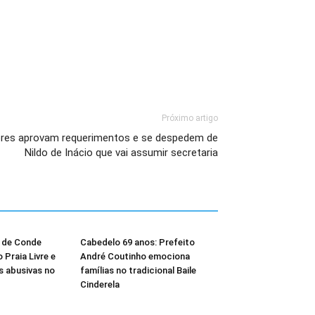
Próximo artigo
res aprovam requerimentos e se despedem de
Nildo de Inácio que vai assumir secretaria
l de Conde
Cabedelo 69 anos: Prefeito
Praia Livre e
André Coutinho emociona
 abusivas no
famílias no tradicional Baile
Cinderela