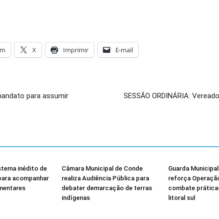
am
X
Imprimir
E-mail
 mandato para assumir
SESSÃO ORDINÁRIA: Vereado
stema inédito de
Câmara Municipal de Conde
Guarda Municipa
 para acompanhar
realiza Audiência Pública para
reforça Operação 
mentares
debater demarcação de terras
combate práticas
indígenas
litoral sul