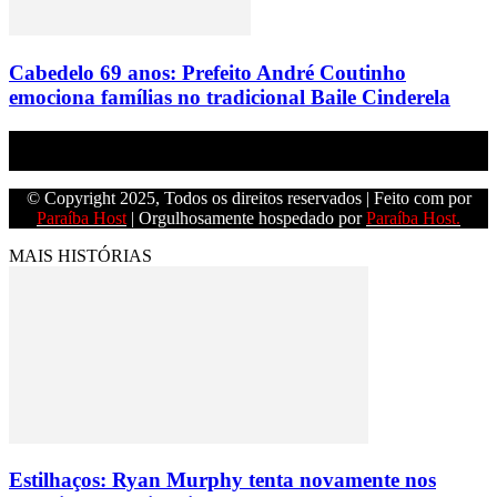
Cabedelo 69 anos: Prefeito André Coutinho
emociona famílias no tradicional Baile Cinderela
Empresa do grupo Os Paraíba de comunicação.
© Copyright 2025, Todos os direitos reservados | Feito com
por
Paraíba Host
| Orgulhosamente hospedado por
Paraíba Host.
MAIS HISTÓRIAS
Estilhaços: Ryan Murphy tenta novamente nos