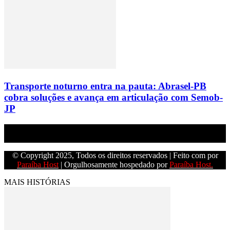
Transporte noturno entra na pauta: Abrasel-PB
cobra soluções e avança em articulação com Semob-
JP
Empresa do grupo Os Paraíba de comunicação.
© Copyright 2025, Todos os direitos reservados | Feito com
por
Paraíba Host
| Orgulhosamente hospedado por
Paraíba Host.
MAIS HISTÓRIAS