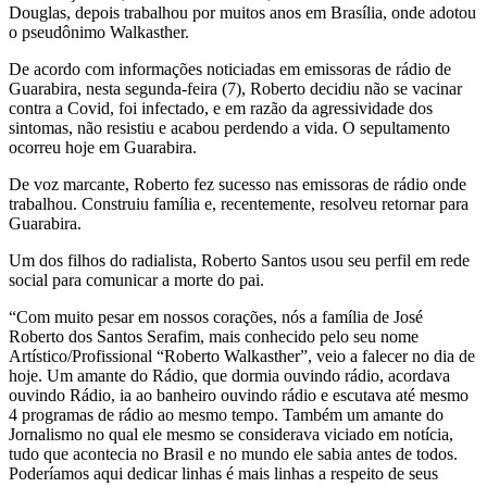
Douglas, depois trabalhou por muitos anos em Brasília, onde adotou
o pseudônimo Walkasther.
De acordo com informações noticiadas em emissoras de rádio de
Guarabira, nesta segunda-feira (7), Roberto decidiu não se vacinar
contra a Covid, foi infectado, e em razão da agressividade dos
sintomas, não resistiu e acabou perdendo a vida. O sepultamento
ocorreu hoje em Guarabira.
De voz marcante, Roberto fez sucesso nas emissoras de rádio onde
trabalhou. Construiu família e, recentemente, resolveu retornar para
Guarabira.
Um dos filhos do radialista, Roberto Santos usou seu perfil em rede
social para comunicar a morte do pai.
“Com muito pesar em nossos corações, nós a família de José
Roberto dos Santos Serafim, mais conhecido pelo seu nome
Artístico/Profissional “Roberto Walkasther”, veio a falecer no dia de
hoje. Um amante do Rádio, que dormia ouvindo rádio, acordava
ouvindo Rádio, ia ao banheiro ouvindo rádio e escutava até mesmo
4 programas de rádio ao mesmo tempo. Também um amante do
Jornalismo no qual ele mesmo se considerava viciado em notícia,
tudo que acontecia no Brasil e no mundo ele sabia antes de todos.
Poderíamos aqui dedicar linhas é mais linhas a respeito de seus