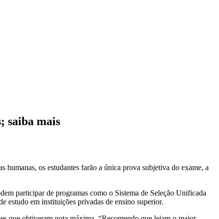
; saiba mais
humanas, os estudantes farão a única prova subjetiva do exame, a
podem participar de programas como o Sistema de Seleção Unificada
e estudo em instituições privadas de ensino superior.
dações que obtiveram nota máxima. “Recomendo que leiam o maior