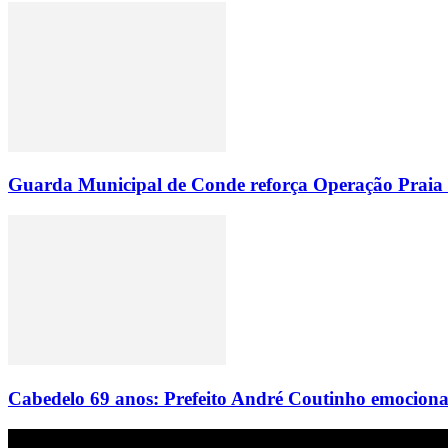
Guarda Municipal de Conde reforça Operação Praia Li
Cabedelo 69 anos: Prefeito André Coutinho emociona f