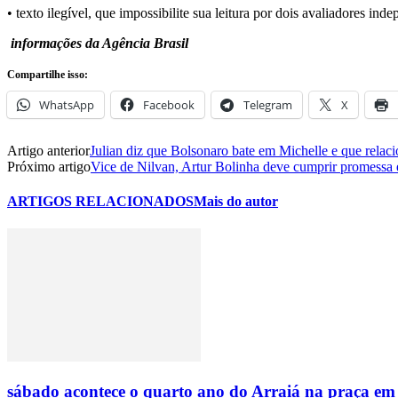
• texto ilegível, que impossibilite sua leitura por dois avaliadores ind
informações da Agência Brasil
Compartilhe isso:
WhatsApp
Facebook
Telegram
X
Artigo anterior
Julian diz que Bolsonaro bate em Michelle e que relac
Próximo artigo
Vice de Nilvan, Artur Bolinha deve cumprir promessa e
ARTIGOS RELACIONADOS
Mais do autor
sábado acontece o quarto ano do Arraiá na praça em