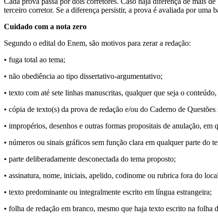
Cada prova passa por dois corretores. Caso haja diferença de mais de
terceiro corretor. Se a diferença persistir, a prova é avaliada por uma 
Cuidado com a nota zero
Segundo o edital do Enem, são motivos para zerar a redação:
• fuga total ao tema;
• não obediência ao tipo dissertativo-argumentativo;
• texto com até sete linhas manuscritas, qualquer que seja o conteúdo, 
• cópia de texto(s) da prova de redação e/ou do Caderno de Questões 
• impropérios, desenhos e outras formas propositais de anulação, em q
• números ou sinais gráficos sem função clara em qualquer parte do te
• parte deliberadamente desconectada do tema proposto;
• assinatura, nome, iniciais, apelido, codinome ou rubrica fora do loc
• texto predominante ou integralmente escrito em língua estrangeira;
• folha de redação em branco, mesmo que haja texto escrito na folha 