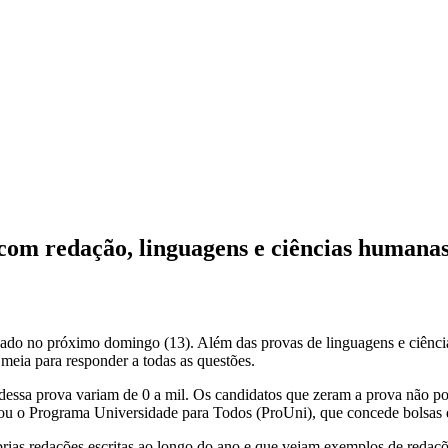
m redação, linguagens e ciências humanas
o no próximo domingo (13). Além das provas de linguagens e ciências 
 meia para responder a todas as questões.
s dessa prova variam de 0 a mil. Os candidatos que zeram a prova não 
, ou o Programa Universidade para Todos (ProUni), que concede bolsas d
próprias redações escritas ao longo do ano e que vejam exemplos de re