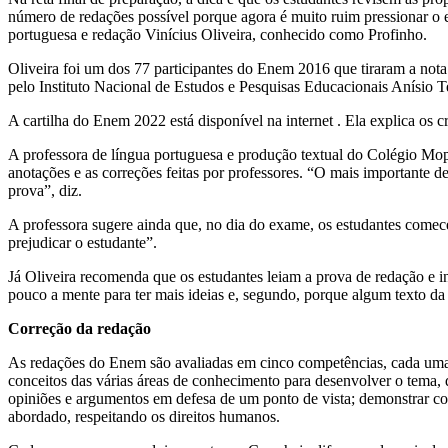
número de redações possível porque agora é muito ruim pressionar o es
portuguesa e redação Vinícius Oliveira, conhecido como Profinho.
Oliveira foi um dos 77 participantes do Enem 2016 que tiraram a not
pelo Instituto Nacional de Estudos e Pesquisas Educacionais Anísio T
A cartilha do Enem 2022 está disponível na internet . Ela explica os 
A professora de língua portuguesa e produção textual do Colégio Mopi
anotações e as correções feitas por professores. “O mais importante d
prova”, diz.
A professora sugere ainda que, no dia do exame, os estudantes comece
prejudicar o estudante”.
Já Oliveira recomenda que os estudantes leiam a prova de redação e in
pouco a mente para ter mais ideias e, segundo, porque algum texto d
Correção da redação
As redações do Enem são avaliadas em cinco competências, cada uma 
conceitos das várias áreas de conhecimento para desenvolver o tema, den
opiniões e argumentos em defesa de um ponto de vista; demonstrar co
abordado, respeitando os direitos humanos.