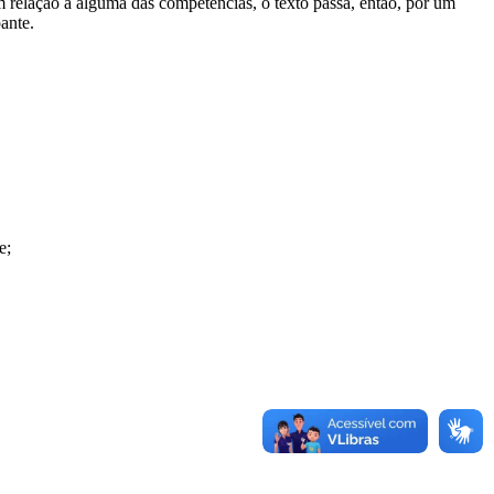
m relação a alguma das competências, o texto passa, então, por um
pante.
e;