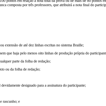
 100 pontos em relação à nota total da prova ou de mais de 80 pontos e
banca composta por três professores, que atribuirá a nota final do partici
ou extensão de até dez linhas escritas no sistema Braille;
sem que haja pelo menos oito linhas de produção própria do participant
ualquer parte da folha de redação;
xto ou da folha de redação;
al devidamente designado para a assinatura do participante;
de rascunho; e