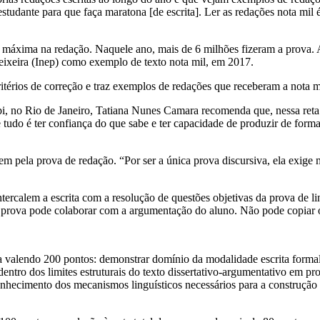
tudante para que faça maratona [de escrita]. Ler as redações nota mil é
a máxima na redação. Naquele ano, mais de 6 milhões fizeram a prova. 
eixeira (Inep) como exemplo de texto nota mil, em 2017.
critérios de correção e traz exemplos de redações que receberam a nota
, no Rio de Janeiro, Tatiana Nunes Camara recomenda que, nessa reta f
e tudo é ter confiança do que sabe e ter capacidade de produzir de forma
m pela prova de redação. “Por ser a única prova discursiva, ela exige 
tercalem a escrita com a resolução de questões objetivas da prova de li
a prova pode colaborar com a argumentação do aluno. Não pode copiar o
valendo 200 pontos: demonstrar domínio da modalidade escrita formal 
tro dos limites estruturais do texto dissertativo-argumentativo em prosa
nhecimento dos mecanismos linguísticos necessários para a construção 