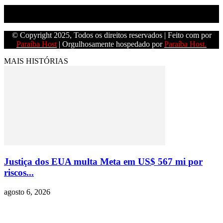
Empresa do grupo Os Paraíba de comunicação.
© Copyright 2025, Todos os direitos reservados | Feito com
por
Paraíba Host
| Orgulhosamente hospedado por
Paraíba Host.
MAIS HISTÓRIAS
Justiça dos EUA multa Meta em US$ 567 mi por
riscos...
agosto 6, 2026