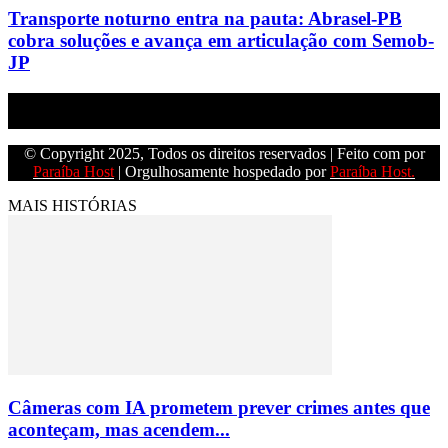
Transporte noturno entra na pauta: Abrasel-PB
cobra soluções e avança em articulação com Semob-
JP
Empresa do grupo Os Paraíba de comunicação.
© Copyright 2025, Todos os direitos reservados | Feito com
por
Paraíba Host
| Orgulhosamente hospedado por
Paraíba Host.
MAIS HISTÓRIAS
Câmeras com IA prometem prever crimes antes que
aconteçam, mas acendem...