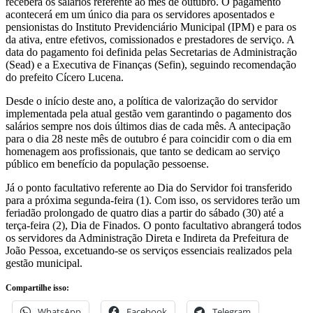
receberá os salários referente ao mês de outubro. O pagamento
acontecerá em um único dia para os servidores aposentados e
pensionistas do Instituto Previdenciário Municipal (IPM) e para os
da ativa, entre efetivos, comissionados e prestadores de serviço. A
data do pagamento foi definida pelas Secretarias de Administração
(Sead) e a Executiva de Finanças (Sefin), seguindo recomendação
do prefeito Cícero Lucena.
Desde o início deste ano, a política de valorização do servidor
implementada pela atual gestão vem garantindo o pagamento dos
salários sempre nos dois últimos dias de cada mês. A antecipação
para o dia 28 neste mês de outubro é para coincidir com o dia em
homenagem aos profissionais, que tanto se dedicam ao serviço
público em benefício da população pessoense.
Já o ponto facultativo referente ao Dia do Servidor foi transferido
para a próxima segunda-feira (1). Com isso, os servidores terão um
feriadão prolongado de quatro dias a partir do sábado (30) até a
terça-feira (2), Dia de Finados. O ponto facultativo abrangerá todos
os servidores da Administração Direta e Indireta da Prefeitura de
João Pessoa, excetuando-se os serviços essenciais realizados pela
gestão municipal.
Compartilhe isso:
WhatsApp
Facebook
Telegram