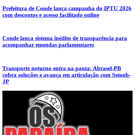
Prefeitura de Conde lança campanha do IPTU 2026
com descontos e acesso facilitado online
Conde lança sistema inédito de transparência para
acompanhar emendas parlamentares
Transporte noturno entra na pauta: Abrasel-PB
cobra soluções e avança em articulação com Semob-
JP