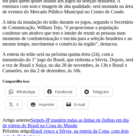
led para quem quiser assistir aos jogos da seleção brasileira. A
estrutura com som e imagem de alta qualidade, será montada na área
de eventos do Mercado Público Municipal no Centro de Conde.
A ideia da instalação do telão durante os jogos, segundo o Secretário
de Comunicação, William Tejo, “é proporcionar a população
condense um atrativo que tem o intuito de reunir as pessoas num
momento de confraternização e torcida para a seleção brasileira e ao
mesmo tempo, movimentar o comércio da região”, destacou.
A estreia do telão será na próxima quinta-feira (24), com a
transmissão do 1° jogo do Brasil, que enfrenta a Sérvia. Depois, será
a vez de Brasil x Suíça, no dia 28 de novembro, às 13h e Brasil x
Camarões, no dia 2 de dezembro, às 16h.
Compartilhe isso:
WhatsApp
Facebook
Telegram
X
Imprimir
E-mail
Artigo anterior
Semob-JP mantém todas as linhas de ônibus em dia
de estreia do Brasil na Copa do Mundo
Próximo artigo
Brasil vence a Sérvia, na estreia da Copa, com dois