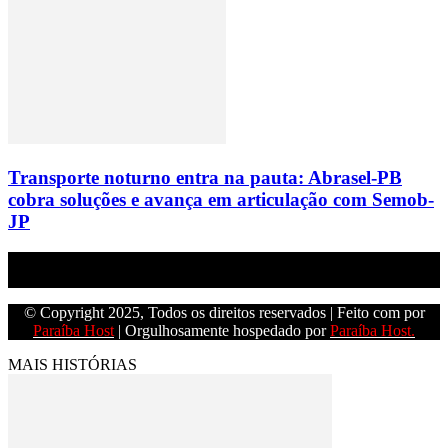
Transporte noturno entra na pauta: Abrasel-PB
cobra soluções e avança em articulação com Semob-
JP
Empresa do grupo Os Paraíba de comunicação.
© Copyright 2025, Todos os direitos reservados | Feito com
por
Paraíba Host
| Orgulhosamente hospedado por
Paraíba Host.
MAIS HISTÓRIAS