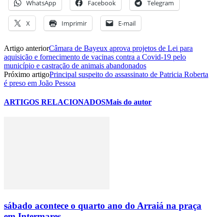
WhatsApp
Facebook
Telegram
X
Imprimir
E-mail
Artigo anterior
Câmara de Bayeux aprova projetos de Lei para
aquisição e fornecimento de vacinas contra a Covid-19 pelo
município e castração de animais abandonados
Próximo artigo
Principal suspeito do assassinato de Patricia Roberta
é preso em João Pessoa
ARTIGOS RELACIONADOS
Mais do autor
sábado acontece o quarto ano do Arraiá na praça
em Intermares