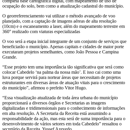
completa base cartográfica digital, com mapeamento de uso de
ocupação do solo, bem como a atualização cadastral do município.
O georreferenciamento vai utilizar o método avançado de voo
planejado, com a captação de imagens aéreas de alta resolução
(10cm) e o escaneamento a laser, além do mapeamento terrestre em
360° realizado com viaturas especializadas
O voo será a etapa inicial integrante de um conjunto de serviços que
beneficiarão o município. Apenas capitais e cidades de maior porte
executaram projetos semelhantes, como João Pessoa e Campina
Grande.
“Esse projeto tem uma importância tão significativa que será como
colocar Cabedelo ‘na palma da nossa mão’. E isso cai como uma
luva porque servirá para nortear áreas que necessitam de projetos
estruturantes em diversas áreas de atuação vitais para o crescimento
do município”, afirmou o prefeito Vitor Hugo.
“Essa visualização atualizada de toda área urbana do município
proporcionará a diversos órgãos e Secretarias as imagens
digitalizadas e tridimensionais para o conhecimento de informações
em alta resolução. A Secretaria da Receita está assumindo a
responsabilidade da ação, mas esta será de suma importância para o
desenvolvimento de vários setores em toda Cabedelo” ressaltou o
secretário da Receita, Yussef Azevedo.