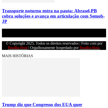
Transporte noturno entra na pauta: Abrasel-PB
cobra soluções e avança em articulação com Semob-
JP
Empresa do grupo Os Paraíba de comunicação.
© Copyright 2025, Todos os direitos reservados | Feito com
por
Paraíba Host
| Orgulhosamente hospedado por
Paraíba Host.
MAIS HISTÓRIAS
Trump diz que Congresso dos EUA quer