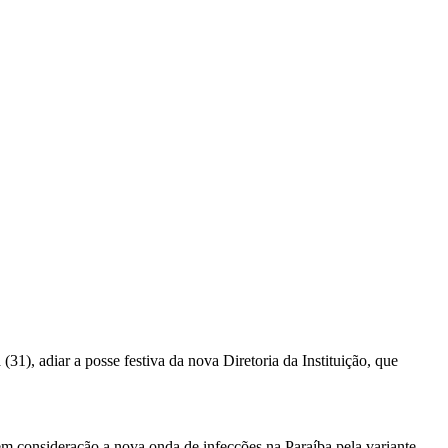
), adiar a posse festiva da nova Diretoria da Instituição, que
 consideração a nova onda de infecções na Paraíba pela variante