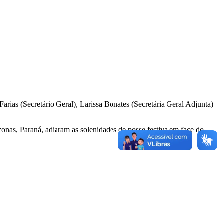
as (Secretário Geral), Larissa Bonates (Secretária Geral Adjunta)
nas, Paraná, adiaram as solenidades de posse festiva em face do