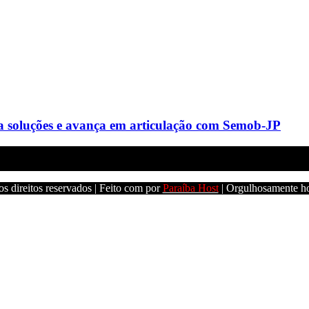
a soluções e avança em articulação com Semob-JP
s direitos reservados | Feito com
por
Paraíba Host
| Orgulhosamente h