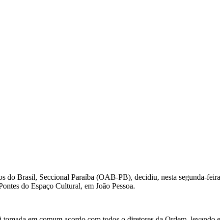
 Brasil, Seccional Paraíba (OAB-PB), decidiu, nesta segunda-feira (31
 Pontes do Espaço Cultural, em João Pessoa.
i tomada em comum acordo com todos o diretores da Ordem, levando em