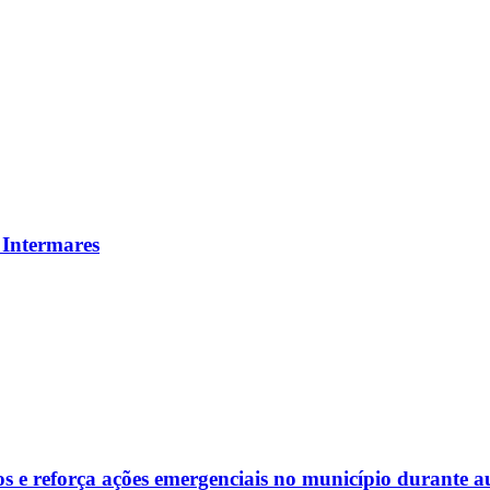
 Intermares
s e reforça ações emergenciais no município durante a