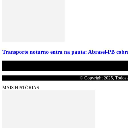
Transporte noturno entra na pauta: Abrasel-PB cobr
Empresa do grupo Os Paraíba de comunicação.
© Copyright 2025, Todos o
MAIS HISTÓRIAS