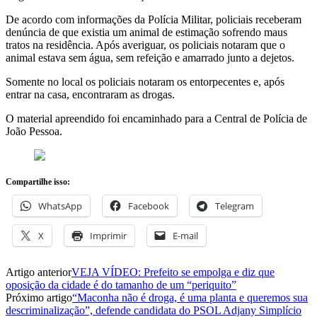
De acordo com informações da Polícia Militar, policiais receberam
denúncia de que existia um animal de estimação sofrendo maus
tratos na residência. Após averiguar, os policiais notaram que o
animal estava sem água, sem refeição e amarrado junto a dejetos.
Somente no local os policiais notaram os entorpecentes e, após
entrar na casa, encontraram as drogas.
O material apreendido foi encaminhado para a Central de Polícia de
João Pessoa.
Compartilhe isso:
WhatsApp
Facebook
Telegram
X
Imprimir
E-mail
Artigo anterior
VEJA VÍDEO: Prefeito se empolga e diz que
oposição da cidade é do tamanho de um “periquito”
Próximo artigo
“Maconha não é droga, é uma planta e queremos sua
descriminalização”, defende candidata do PSOL Adjany Simplício