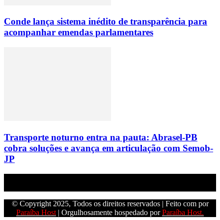
Conde lança sistema inédito de transparência para
acompanhar emendas parlamentares
Transporte noturno entra na pauta: Abrasel-PB
cobra soluções e avança em articulação com Semob-
JP
Empresa do grupo Os Paraíba de comunicação.
© Copyright 2025, Todos os direitos reservados | Feito com
por
Paraíba Host
| Orgulhosamente hospedado por
Paraíba Host.