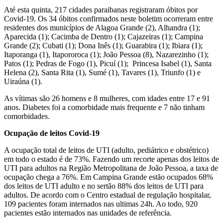
Até esta quinta, 217 cidades paraibanas registraram óbitos por
Covid-19. Os 34 óbitos confirmados neste boletim ocorreram entre
residentes dos municípios de Alagoa Grande (2), Alhandra (1);
Aparecida (1); Cacimba de Dentro (1); Cajazeiras (1); Campina
Grande (2); Cubati (1); Dona Inês (1); Guarabira (1); Ibiara (1);
Itaporanga (1), Itapororoca (1); João Pessoa (8), Nazarezinho (1);
Patos (1); Pedras de Fogo (1), Picuí (1); Princesa Isabel (1), Santa
Helena (2), Santa Rita (1), Sumé (1), Tavares (1), Triunfo (1) e
Uiraúna (1).
As vítimas são 26 homens e 8 mulheres, com idades entre 17 e 91
anos. Diabetes foi a comorbidade mais frequente e 7 não tinham
comorbidades.
Ocupação de leitos Covid-19
A ocupação total de leitos de UTI (adulto, pediátrico e obstétrico)
em todo o estado é de 73%. Fazendo um recorte apenas dos leitos de
UTI para adultos na Região Metropolitana de João Pessoa, a taxa de
ocupação chega a 76%. Em Campina Grande estão ocupados 68%
dos leitos de UTI adulto e no sertão 88% dos leitos de UTI para
adultos. De acordo com o Centro estadual de regulação hospitalar,
109 pacientes foram internados nas ultimas 24h. Ao todo, 920
pacientes estão internados nas unidades de referência.