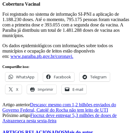
Cobertura Vacinal
Foi registrado no sistema de informação SI-PNI a aplicação de
1.188.230 doses. Até o momento, 795.175 pessoas foram vacinadas
com a primeira dose e 393.055 com a segunda dose da vacina. A
Paraíba já distribuiu um total de 1.481.288 doses de vacina aos
municípios.
Os dados epidemiológicos com informações sobre todos os
municípios e ocupação de leitos estão disponíveis
em:
www.paraiba.pb.gov.br/coronavi.
Compartilhe isso:
WhatsApp
Facebook
Telegram
X
Imprimir
E-mail
Artigo anterior
Descaso: mesmo com 1,2 bilhões enviados do
Governo Federal, Catolé do Rocha não tem leito de UTI
Próximo artigo
Fiocruz deve entregar 5,3 milhões de doses de
Astrazeneca nesta sexta-feira
ARTIGOS RELACIONADOS
Mais do autor