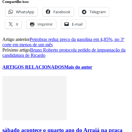
Compartilhe isso:
WhatsApp
Facebook
Telegram
X
Imprimir
E-mail
Artigo anterior
Petrobras reduz preço da gasolina em 4,85%, no 3º
corte em menos de um mês
Próximo artigo
Bruno Roberto protocola pedido de impugnação da
candidatura de Ricardo
ARTIGOS RELACIONADOS
Mais do autor
sábado acontece o quarto ano do Arraiá na praça