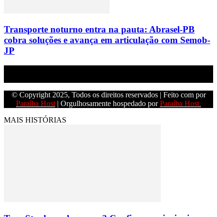
Transporte noturno entra na pauta: Abrasel-PB
cobra soluções e avança em articulação com Semob-
JP
Empresa do grupo Os Paraíba de comunicação.
© Copyright 2025, Todos os direitos reservados | Feito com
por
Paraíba Host
| Orgulhosamente hospedado por
Paraíba Host.
MAIS HISTÓRIAS