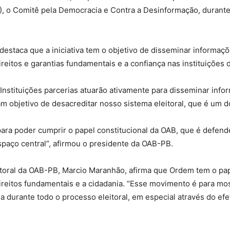
8), o Comitê pela Democracia e Contra a Desinformação, durante 
estaca que a iniciativa tem o objetivo de disseminar informaçõ
ireitos e garantias fundamentais e a confiança nas instituições 
nstituições parcerias atuarão ativamente para disseminar infor
am objetivo de desacreditar nosso sistema eleitoral, que é u
a poder cumprir o papel constitucional da OAB, que é defender
spaço central”, afirmou o presidente da OAB-PB.
eitoral da OAB-PB, Marcio Maranhão, afirma que Ordem tem o pa
direitos fundamentais e a cidadania. “Esse movimento é para mo
a durante todo o processo eleitoral, em especial através do ef