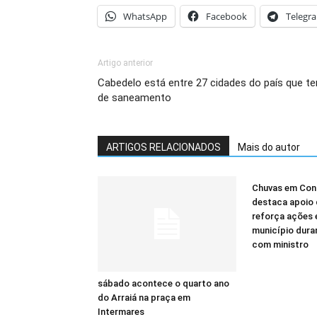
WhatsApp
Facebook
Telegr
Artigo anterior
Cabedelo está entre 27 cidades do país que te
de saneamento
ARTIGOS RELACIONADOS
Mais do autor
Chuvas em Cond
destaca apoio 
reforça ações 
município dura
com ministro
sábado acontece o quarto ano
do Arraiá na praça em
Intermares