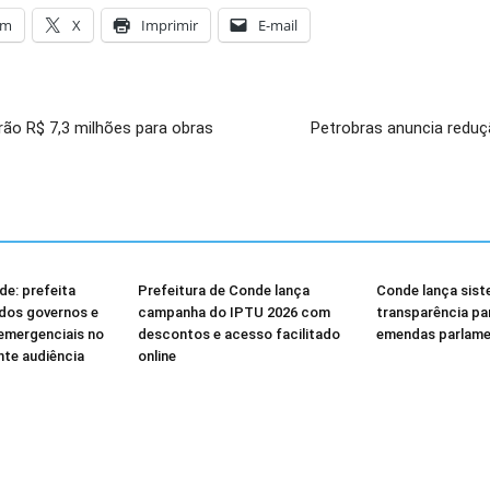
am
X
Imprimir
E-mail
rão R$ 7,3 milhões para obras
Petrobras anuncia reduçã
e: prefeita
Prefeitura de Conde lança
Conde lança sist
dos governos e
campanha do IPTU 2026 com
transparência p
emergenciais no
descontos e acesso facilitado
emendas parlame
nte audiência
online