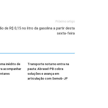
Próximo artigo
o de R$ 0,15 no litro da gasolina a partir desta
sexta-feira
ema inédito de
Transporte noturno entra na
ara acompanhar
pauta: Abrasel-PB cobra
ntares
soluções e avança em
articulação com Semob-JP