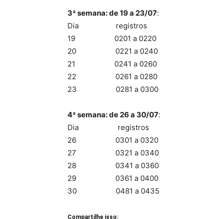
3ª semana: de 19 a 23/07
:
Dia registros
19 0201 a 0220
20 0221 a 0240
21 0241 a 0260
22 0261 a 0280
23 0281 a 0300
4ª semana: de 26 a 30/07
:
Dia registros
26 0301 a 0320
27 0321 a 0340
28 0341 a 0360
29 0361 a 0400
30 0481 a 0435
Compartilhe isso: