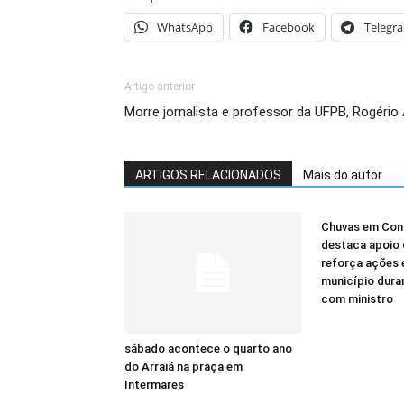
WhatsApp
Facebook
Telegr
Artigo anterior
Morre jornalista e professor da UFPB, Rogério
ARTIGOS RELACIONADOS
Mais do autor
Chuvas em Cond
destaca apoio 
reforça ações 
município dura
com ministro
sábado acontece o quarto ano
do Arraiá na praça em
Intermares