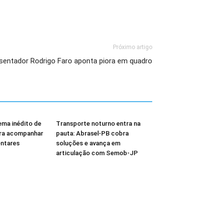
Próximo artigo
sentador Rodrigo Faro aponta piora em quadro
ema inédito de
Transporte noturno entra na
ara acompanhar
pauta: Abrasel-PB cobra
ntares
soluções e avança em
articulação com Semob-JP