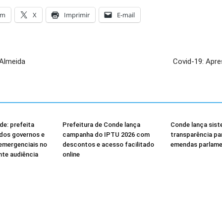
am
X
Imprimir
E-mail
 Almeida
Covid-19: Apre
e: prefeita
Prefeitura de Conde lança
Conde lança sist
dos governos e
campanha do IPTU 2026 com
transparência p
emergenciais no
descontos e acesso facilitado
emendas parlame
nte audiência
online