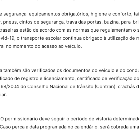
e segurança, equipamentos obrigatórios, higiene e conforto, tai
tor, pneus, cintos de segurança, trava das portas, buzina, para-bri
e traseiras estão de acordo com as normas que regulamentam o 
d-19, o transporte escolar continua obrigado à utilização de m
ral no momento do acesso ao veículo.
a também são verificados os documentos do veículo e do conduto
ficado de registro e licenciamento, certificado de verificação d
168/2004 do Conselho Nacional de trânsito (Contran), crachás d
ar.
. O permissionário deve seguir o período de vistoria determina
. Caso perca a data programada no calendário, será cobrada uma