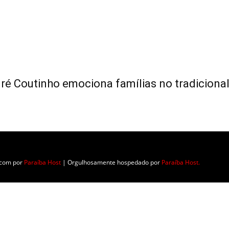
ré Coutinho emociona famílias no tradicional
.
o com
por
Paraíba Host
| Orgulhosamente hospedado por
Paraíba Host.