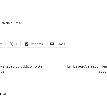
tura de Sumé:
am
X
Imprimir
E-mail
isitação do público no Dia
Em Bayeux:Vereador Her
rus
supo
utor