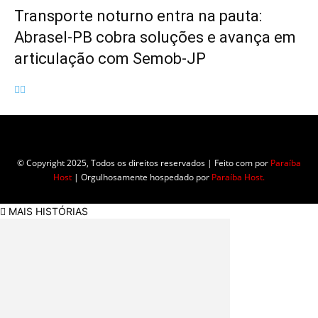
Transporte noturno entra na pauta:
Abrasel-PB cobra soluções e avança em
articulação com Semob-JP
Empresa do grupo Os Paraíba de comunicação.
© Copyright 2025, Todos os direitos reservados | Feito com
por
Paraíba
Host
| Orgulhosamente hospedado por
Paraíba Host.
MAIS HISTÓRIAS