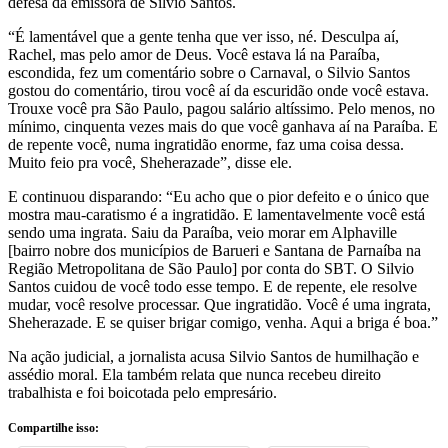
defesa da emissora de Silvio Santos.
“É lamentável que a gente tenha que ver isso, né. Desculpa aí,
Rachel, mas pelo amor de Deus. Você estava lá na Paraíba,
escondida, fez um comentário sobre o Carnaval, o Silvio Santos
gostou do comentário, tirou você aí da escuridão onde você estava.
Trouxe você pra São Paulo, pagou salário altíssimo. Pelo menos, no
mínimo, cinquenta vezes mais do que você ganhava aí na Paraíba. E
de repente você, numa ingratidão enorme, faz uma coisa dessa.
Muito feio pra você, Sheherazade”, disse ele.
E continuou disparando: “Eu acho que o pior defeito e o único que
mostra mau-caratismo é a ingratidão. E lamentavelmente você está
sendo uma ingrata. Saiu da Paraíba, veio morar em Alphaville
[bairro nobre dos municípios de Barueri e Santana de Parnaíba na
Região Metropolitana de São Paulo] por conta do SBT. O Silvio
Santos cuidou de você todo esse tempo. E de repente, ele resolve
mudar, você resolve processar. Que ingratidão. Você é uma ingrata,
Sheherazade. E se quiser brigar comigo, venha. Aqui a briga é boa.”
Na ação judicial, a jornalista acusa Silvio Santos de humilhação e
assédio moral. Ela também relata que nunca recebeu direito
trabalhista e foi boicotada pelo empresário.
Compartilhe isso: