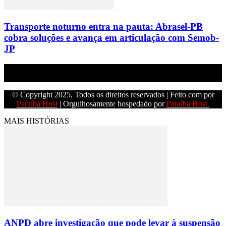
Transporte noturno entra na pauta: Abrasel-PB
cobra soluções e avança em articulação com Semob-
JP
Empresa do grupo Os Paraíba de comunicação.
© Copyright 2025, Todos os direitos reservados | Feito com
por
Paraíba Host
| Orgulhosamente hospedado por
Paraíba Host.
MAIS HISTÓRIAS
ANPD abre investigação que pode levar à suspensão