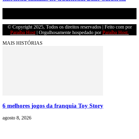
Empresa do grupo Os Paraíba de comunicação.
© Copyright 2025, Todos os direitos reservados | Feito com
por
Paraíba Host
| Orgulhosamente hospedado por
Paraíba Host.
MAIS HISTÓRIAS
6 melhores jogos da franquia Toy Story
agosto 8, 2026