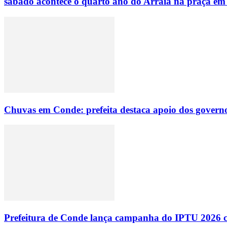
sábado acontece o quarto ano do Arraiá na praça em
Chuvas em Conde: prefeita destaca apoio dos governo
Prefeitura de Conde lança campanha do IPTU 2026 com