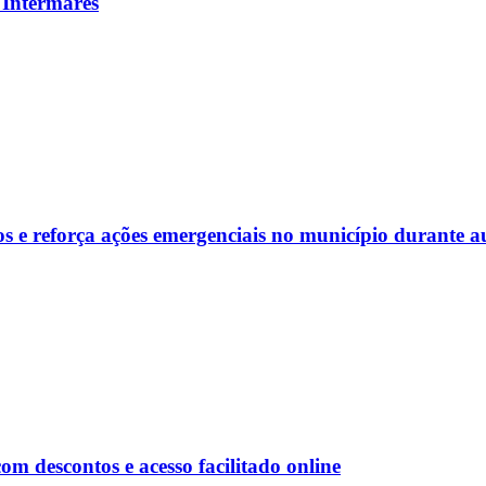
 Intermares
s e reforça ações emergenciais no município durante a
 descontos e acesso facilitado online