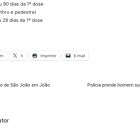
 90 dias da 1ª dose
thru e pedestre)
 28 dias da 1ª dose
am
X
Imprimir
E-mail
ado de São João em João
Polícia prende homem su
utor