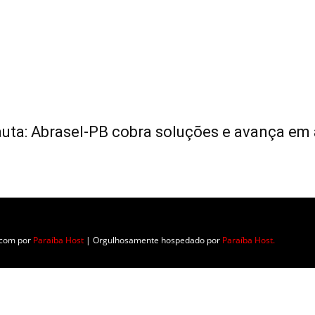
auta: Abrasel-PB cobra soluções e avança e
.
o com
por
Paraíba Host
| Orgulhosamente hospedado por
Paraíba Host.