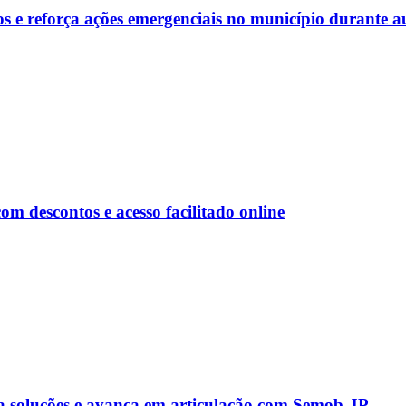
s e reforça ações emergenciais no município durante a
 descontos e acesso facilitado online
a soluções e avança em articulação com Semob-JP