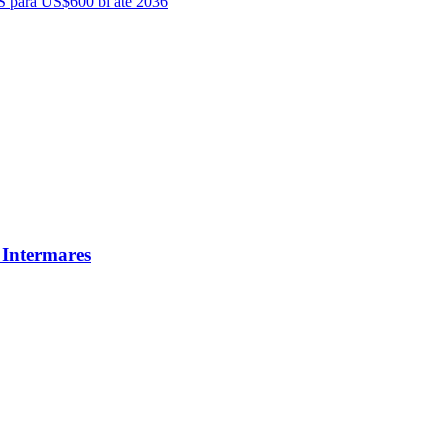
 para US$600 bi até 2036
 Intermares