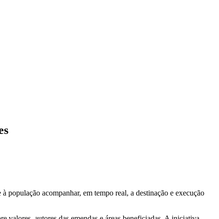
es
te à população acompanhar, em tempo real, a destinação e execução
re valores, autores das emendas e áreas beneficiadas. A iniciativa