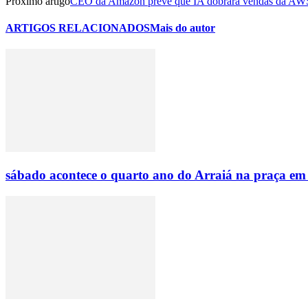
Próximo artigo
CEO da Amazon prevê que IA dobrará vendas da AWS
ARTIGOS RELACIONADOS
Mais do autor
sábado acontece o quarto ano do Arraiá na praça em