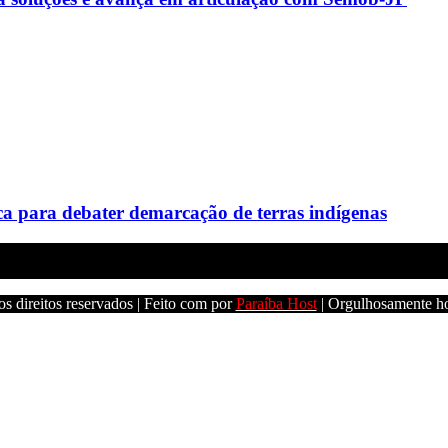
a para debater demarcação de terras indígenas
s direitos reservados | Feito com
por
Paraíba Host
| Orgulhosamente h