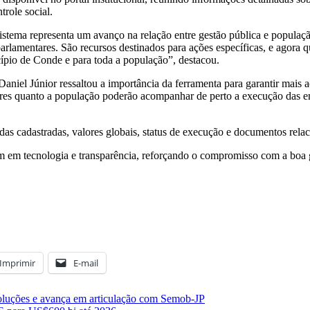
trole social.
tema representa um avanço na relação entre gestão pública e populaç
arlamentares. São recursos destinados para ações específicas, e agora q
ípio de Conde e para toda a população”, destacou.
aniel Júnior ressaltou a importância da ferramenta para garantir mai
res quanto a população poderão acompanhar de perto a execução das em
ndas cadastradas, valores globais, status de execução e documentos rel
em em tecnologia e transparência, reforçando o compromisso com a boa 
Imprimir
E-mail
soluções e avança em articulação com Semob-JP