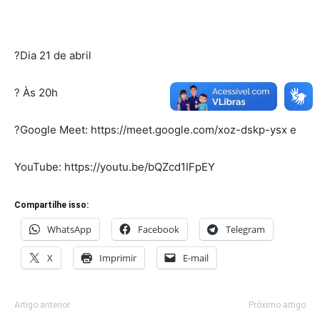
?Dia 21 de abril
? Às 20h
?Google Meet: https://meet.google.com/xoz-dskp-ysx e
YouTube: https://youtu.be/bQZcd1IFpEY
Compartilhe isso:
WhatsApp
Facebook
Telegram
X
Imprimir
E-mail
Artigo anterior
Próximo artigo