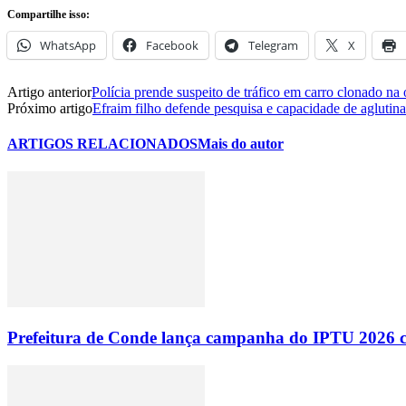
Compartilhe isso:
WhatsApp
Facebook
Telegram
X
Artigo anterior
Polícia prende suspeito de tráfico em carro clonado na 
Próximo artigo
Efraim filho defende pesquisa e capacidade de aglutin
ARTIGOS RELACIONADOS
Mais do autor
Prefeitura de Conde lança campanha do IPTU 2026 com