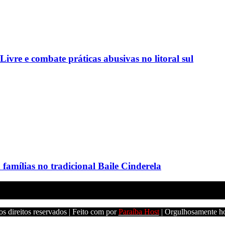
vre e combate práticas abusivas no litoral sul
amílias no tradicional Baile Cinderela
s direitos reservados | Feito com
por
Paraíba Host
| Orgulhosamente h