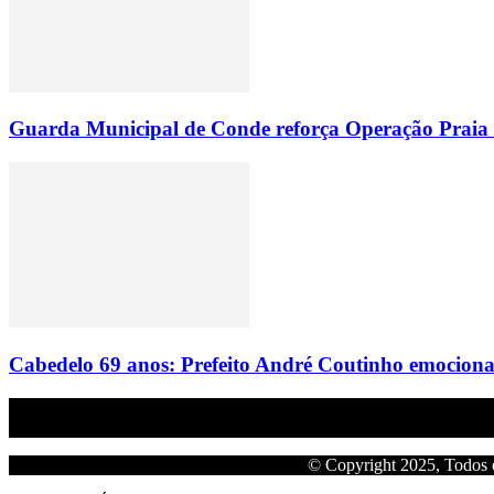
Guarda Municipal de Conde reforça Operação Praia Li
Cabedelo 69 anos: Prefeito André Coutinho emociona f
Empresa do grupo Os Paraíba de comunicação.
© Copyright 2025, Todos o