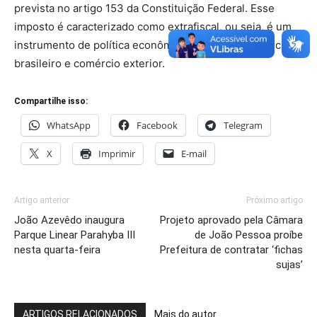
prevista no artigo 153 da Constituição Federal. Esse
imposto é caracterizado como extrafiscal, ou seja, é um
instrumento de política econômica, proteção do mercado
brasileiro e comércio exterior.
Compartilhe isso:
WhatsApp
Facebook
Telegram
X
Imprimir
E-mail
Artigo anterior
Próximo artigo
João Azevêdo inaugura
Projeto aprovado pela Câmara
Parque Linear Parahyba III
de João Pessoa proíbe
nesta quarta-feira
Prefeitura de contratar ‘fichas
sujas’
ARTIGOS RELACIONADOS
Mais do autor