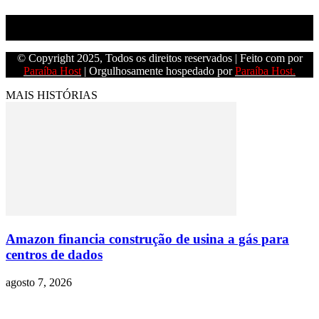
Empresa do grupo Os Paraíba de comunicação.
© Copyright 2025, Todos os direitos reservados | Feito com
por
Paraíba Host
| Orgulhosamente hospedado por
Paraíba Host.
MAIS HISTÓRIAS
Amazon financia construção de usina a gás para
centros de dados
agosto 7, 2026