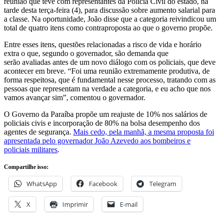
reunião que teve com representantes da Polícia Civil do estado, na
tarde desta terça-feira (4), para discussão sobre aumento salarial para
a classe. Na oportunidade, João disse que a categoria reivindicou um
total de quatro itens como contraproposta ao que o governo propõe.
Entre esses itens, questões relacionadas a risco de vida e horário
extra o que, segundo o governador, são demanda que
serão avaliadas antes de um novo diálogo com os policiais, que deve
acontecer em breve. “Foi uma reunião extremamente produtiva, de
forma respeitosa, que é fundamental nesse processo, tratando com as
pessoas que representam na verdade a categoria, e eu acho que nos
vamos avançar sim”, comentou o governador.
O Governo da Paraíba propõe um reajuste de 10% nos salários de
policiais civis e incorporação de 80% na bolsa desempenho dos
agentes de segurança.
Mais cedo, pela manhã, a mesma proposta foi
apresentada pelo governador João Azevedo aos bombeiros e
policiais militares
.
Compartilhe isso:
WhatsApp
Facebook
Telegram
X
Imprimir
E-mail