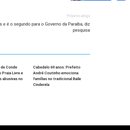
Próximo artigo
 e é o segundo para o Governo da Paraíba, diz
pesquisa
l de Conde
Cabedelo 69 anos: Prefeito
Praia Livre e
André Coutinho emociona
 abusivas no
famílias no tradicional Baile
Cinderela