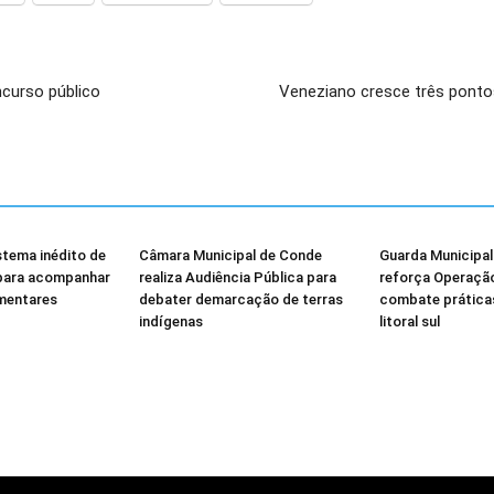
ncurso público
Veneziano cresce três pontos
stema inédito de
Câmara Municipal de Conde
Guarda Municipa
 para acompanhar
realiza Audiência Pública para
reforça Operação 
mentares
debater demarcação de terras
combate práticas
indígenas
litoral sul