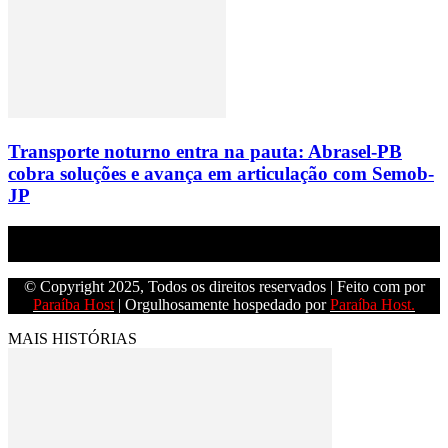
Transporte noturno entra na pauta: Abrasel-PB
cobra soluções e avança em articulação com Semob-
JP
Empresa do grupo Os Paraíba de comunicação.
© Copyright 2025, Todos os direitos reservados | Feito com
por
Paraíba Host
| Orgulhosamente hospedado por
Paraíba Host.
MAIS HISTÓRIAS