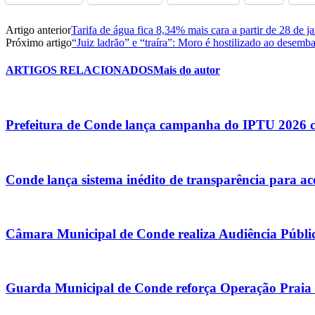
Artigo anterior
Tarifa de água fica 8,34% mais cara a partir de 28 de j
Próximo artigo
“Juiz ladrão” e “traíra”: Moro é hostilizado ao desemb
ARTIGOS RELACIONADOS
Mais do autor
Prefeitura de Conde lança campanha do IPTU 2026 com
Conde lança sistema inédito de transparência para
Câmara Municipal de Conde realiza Audiência Públic
Guarda Municipal de Conde reforça Operação Praia Li