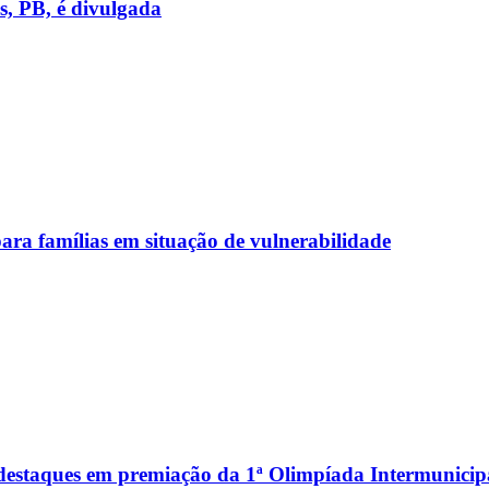
, PB, é divulgada
ara famílias em situação de vulnerabilidade
destaques em premiação da 1ª Olimpíada Intermunicipa