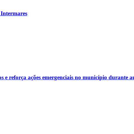
 Intermares
s e reforça ações emergenciais no município durante a