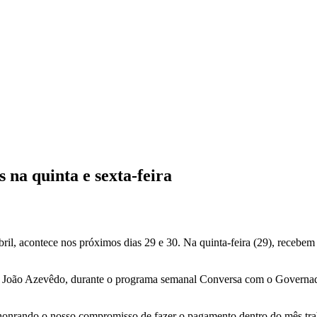
s na quinta e sexta-feira
il, acontece nos próximos dias 29 e 30. Na quinta-feira (29), recebem a
r João Azevêdo, durante o programa semanal Conversa com o Governador,
e honrando o nosso compromisso de fazer o pagamento dentro do mês trab