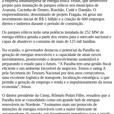
a empresa dinamarquesa de energia eólica Vestas, que desenvolve
projeto para instalação de parques eólicos nos municípios de
Araruna, Cacimba de Dentro, Riachão, Cuité e Damião. O
empreendimento, denominado de projeto Fragata, irá gerar um
investimento inicial de R$ 1 bilhão e a criação de 600 empregos
diretos e indiretos durante o período de construção.
Os parques eólicos terão uma potência instalada de 252 MW de
energia elétrica gerada a partir dos ventos para o mercado nacional e
capaz de abastecer o consumo de mais de 125 mil famílias.
Na ocasião, o governador destacou o potencial da Paraíba na
geração de energias renováveis e a capacidade de atrair novos
investimentos, promovendo o desenvolvimento sustentável e
preparando o estado para o futuro. “A Paraíba tem uma gestão fiscal
eficiente e um ambiente favorável de negócios. Temos o rating A
pela Secretaria do Tesouro Nacional por dois anos consecutivos,
uma excelente logística de transporte, localização estratégica, o que
permite a geração de emprego e renda e o impulsionamento da nossa
economia”, frisou.
O diretor presidente da Cinep, Rômulo Polari Filho, ressaltou que a
Paraíba tem se consolidado como um grande hub de energias
renováveis no Nordeste. “Assinamos mais um protocolo de
intenções de energias renováveis com a maior fabricante de
aerogeradores do mundo, um investimento estratégico para o estado,