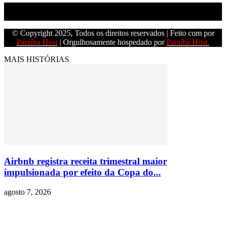
Empresa do grupo Os Paraíba de comunicação.
© Copyright 2025, Todos os direitos reservados | Feito com
por
Paraíba Host
| Orgulhosamente hospedado por
Paraíba Host.
MAIS HISTÓRIAS
Airbnb registra receita trimestral maior
impulsionada por efeito da Copa do...
agosto 7, 2026