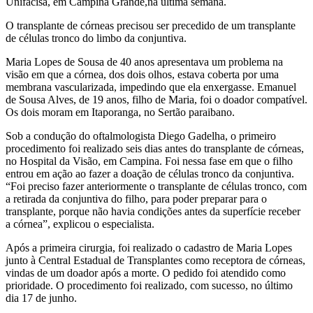
Unifacisa, em Campina Grande,na última semana.
O transplante de córneas precisou ser precedido de um transplante
de células tronco do limbo da conjuntiva.
Maria Lopes de Sousa de 40 anos apresentava um problema na
visão em que a córnea, dos dois olhos, estava coberta por uma
membrana vascularizada, impedindo que ela enxergasse. Emanuel
de Sousa Alves, de 19 anos, filho de Maria, foi o doador compatível.
Os dois moram em Itaporanga, no Sertão paraibano.
Sob a condução do oftalmologista Diego Gadelha, o primeiro
procedimento foi realizado seis dias antes do transplante de córneas,
no Hospital da Visão, em Campina. Foi nessa fase em que o filho
entrou em ação ao fazer a doação de células tronco da conjuntiva.
“Foi preciso fazer anteriormente o transplante de células tronco, com
a retirada da conjuntiva do filho, para poder preparar para o
transplante, porque não havia condições antes da superfície receber
a córnea”, explicou o especialista.
Após a primeira cirurgia, foi realizado o cadastro de Maria Lopes
junto à Central Estadual de Transplantes como receptora de córneas,
vindas de um doador após a morte. O pedido foi atendido como
prioridade. O procedimento foi realizado, com sucesso, no último
dia 17 de junho.