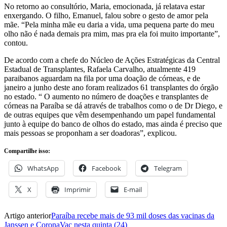
No retorno ao consultório, Maria, emocionada, já relatava estar
enxergando. O filho, Emanuel, falou sobre o gesto de amor pela
mãe. “Pela minha mãe eu daria a vida, uma pequena parte do meu
olho não é nada demais pra mim, mas pra ela foi muito importante”,
contou.
De acordo com a chefe do Núcleo de Ações Estratégicas da Central
Estadual de Transplantes, Rafaela Carvalho, atualmente 419
paraibanos aguardam na fila por uma doação de córneas, e de
janeiro a junho deste ano foram realizados 61 transplantes do órgão
no estado. “ O aumento no número de doações e transplantes de
córneas na Paraíba se dá através de trabalhos como o de Dr Diego, e
de outras equipes que vêm desempenhando um papel fundamental
junto à equipe do banco de olhos do estado, mas ainda é preciso que
mais pessoas se proponham a ser doadoras”, explicou.
Compartilhe isso:
WhatsApp
Facebook
Telegram
X
Imprimir
E-mail
Artigo anterior
Paraíba recebe mais de 93 mil doses das vacinas da
Janssen e CoronaVac nesta quinta (24)