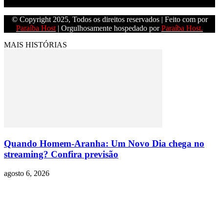
Empresa do grupo Os Paraíba de comunicação.
© Copyright 2025, Todos os direitos reservados | Feito com
por
Paraíba Host
| Orgulhosamente hospedado por
Paraíba Host.
MAIS HISTÓRIAS
Quando Homem-Aranha: Um Novo Dia chega no
streaming? Confira previsão
agosto 6, 2026